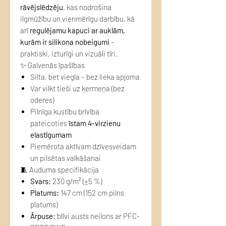
rāvējslēdzēju
, kas nodrošina
ilgmūžību un vienmērīgu darbību, kā
arī
regulējamu kapuci ar auklām,
kurām ir silikona nobeigumi
–
praktiski, izturīgi un vizuāli tīri.
✨ Galvenās īpašības
Silta, bet viegla – bez lieka apjoma
Var vilkt tieši uz ķermeņa (bez
oderes)
Pilnīga kustību brīvība
pateicoties
īstam 4-virzienu
elastīgumam
Piemērota aktīvam dzīvesveidam
un pilsētas valkāšanai
🧵 Auduma specifikācija
Svars:
230 g/m² (±5 %)
Platums:
147 cm (152 cm pilns
platums)
Ārpuse:
blīvi austs neilons ar PFC-