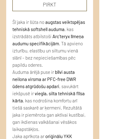
PIRKT
Šī jaka ir šūta no
augstas veiktspējas
tehniskā softshell auduma
, kas
izstrādāts atbilstoši
Arc’teryx līmeņa
audumu specifikācijām
. Tā apvieno
izturību, elastību un siltumu vienā
slānī – bez nepieciešamības pēc
papildu oderes.
Auduma ārējā puse ir
blīvi austa
neilona virsma ar PFC-free DWR
ūdens atgrūdošu apdari
, savukārt
iekšpusē ir
viegla, silta tehniskā flīsa
kārta
, kas nodrošina komfortu arī
tiešā saskarē ar ķermeni. Rezultātā
jaka ir piemērota gan aktīvai kustībai,
gan ikdienas valkāšanai vēsākos
laikapstākļos.
Jaka aprīkota ar
oriģinālu YKK