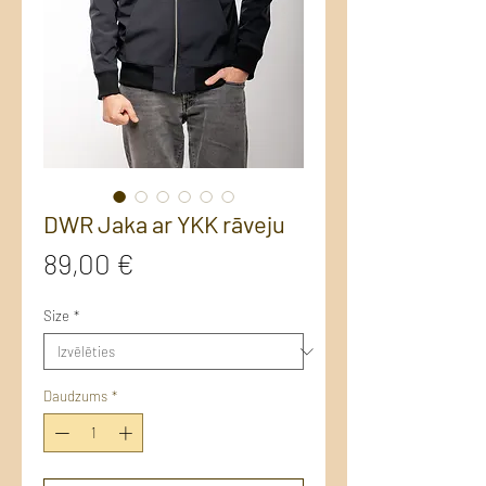
DWR Jaka ar YKK rāveju
Cena
89,00 €
Size
*
Daudzums
*