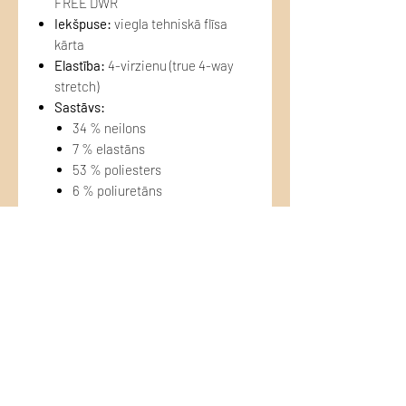
FREE DWR
Iekšpuse:
viegla tehniskā flīsa
kārta
Elastība:
4-virzienu (true 4-way
stretch)
Sastāvs:
34 % neilons
7 % elastāns
53 % poliesters
6 % poliuretāns
Krāsa:
dziļi melna / melna
Konstrukcija:
laminēts (bonded)
softshell – stabils un izturīgs
🌦️ Aizsardzība pret laikapstākļiem
Ūdens atgrūdoša PFC-free DWR
apdare
Vēja noturīga neilona ārpuse
Siltums no flīsa bez “pūšanas”
efekta
🎯 Piemērota: